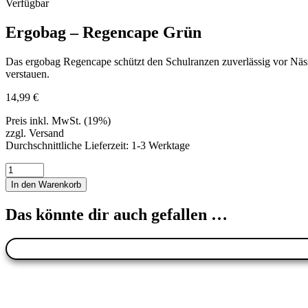
Verfügbar
Ergobag – Regencape Grün
Das ergobag Regencape schützt den Schulranzen zuverlässig vor Nässe
verstauen.
14,99
€
Preis inkl. MwSt. (19%)
zzgl. Versand
Durchschnittliche Lieferzeit: 1-3 Werktage
Ergobag
-
In den Warenkorb
Regencape
Grün
Das könnte dir auch gefallen …
Menge